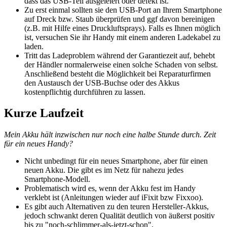
dass das USB-Teil ausgeleiert oder defekt ist.
Zu erst einmal sollten sie den USB-Port an Ihrem Smartphone
auf Dreck bzw. Staub überprüfen und ggf davon bereinigen
(z.B. mit Hilfe eines Druckluftsprays). Falls es Ihnen möglich
ist, versuchen Sie ihr Handy mit einem anderen Ladekabel zu
laden.
Tritt das Ladeproblem während der Garantiezeit auf, behebt
der Händler normalerweise einen solche Schaden von selbst.
Anschließend besteht die Möglichkeit bei Reparaturfirmen
den Austausch der USB-Buchse oder des Akkus
kostenpflichtig durchführen zu lassen.
Kurze Laufzeit
Mein Akku hält inzwischen nur noch eine halbe Stunde durch. Zeit
für ein neues Handy?
Nicht unbedingt für ein neues Smartphone, aber für einen
neuen Akku. Die gibt es im Netz für nahezu jedes
Smartphone-Modell.
Problematisch wird es, wenn der Akku fest im Handy
verklebt ist (Anleitungen wieder auf iFixit bzw Fixxoo).
Es gibt auch Alternativen zu den teuren Hersteller-Akkus,
jedoch schwankt deren Qualität deutlich von äußerst positiv
bis zu "noch-schlimmer-als-jetzt-schon".