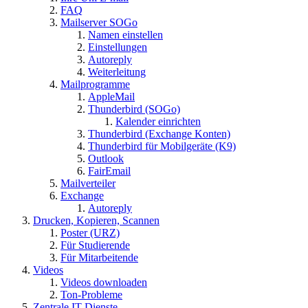
FAQ
Mailserver SOGo
Namen einstellen
Einstellungen
Autoreply
Weiterleitung
Mailprogramme
AppleMail
Thunderbird (SOGo)
Kalender einrichten
Thunderbird (Exchange Konten)
Thunderbird für Mobilgeräte (K9)
Outlook
FairEmail
Mailverteiler
Exchange
Autoreply
Drucken, Kopieren, Scannen
Poster (URZ)
Für Studierende
Für Mitarbeitende
Videos
Videos downloaden
Ton-Probleme
Zentrale IT-Dienste