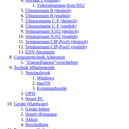
Hörsaal 2 (english)
Videostreaming from HS2
Übungsraum B (deutsch)
Übungsraum B (english)
Übungsräume C-F (deutsch)
Übungsräume C-F (english)
Seminarraum A102 (deutsch)
Seminarraum A102 (english)
Seminarraum CIP-Pool1 (deutsch)
Seminarraum CIP-Pool1 (english)
EDV-Stromnetz
Computertechnik Allgemein
"EigeneDateien"verschieben
Technik Mitarbeitende
Netzlaufwerk
Windows
macOS
Kommandozeile
OPSI
Neuer PC
Geräte (Hardware)
Geräte leihen
Handy-Reparatur
Akkus
Beschaffung