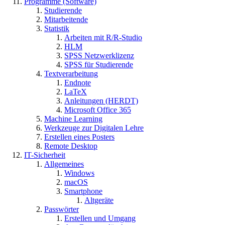
Programme (Software)
Studierende
Mitarbeitende
Statistik
Arbeiten mit R/R-Studio
HLM
SPSS Netzwerklizenz
SPSS für Studierende
Textverarbeitung
Endnote
LaTeX
Anleitungen (HERDT)
Microsoft Office 365
Machine Learning
Werkzeuge zur Digitalen Lehre
Erstellen eines Posters
Remote Desktop
IT-Sicherheit
Allgemeines
Windows
macOS
Smartphone
Altgeräte
Passwörter
Erstellen und Umgang