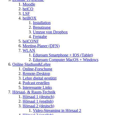
Moodle
heiCO
LSF
heiBOX
Installation
Benutzung
Umzug von Dropbox
Freigabe
heiCONF
Meeting-Planer (DFN)
WLAN
Eduroam Smartphone + IOS (Tablet)
Eduroam Computer MacOS + Windows
Online Studium&Lehre
Online-Forschung
Remote-Desktop
Lehre digital gestützt
Podcast erstellen
Interessante Links
Hörsaal- & Raum-Technik
Hörsaal 1 (deutsch)
Hörsaal 1 (english)
Hörsaal 2 (deutsch)
Video-Streaming in Hörsaal 2