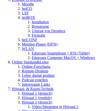
Moodle
heiCO
LSF
heiBOX
Installation
Benutzung
Umzug von Dropbox
Freigabe
heiCONF
Meeting-Planer (DFN)
WLAN
Eduroam Smartphone + IOS (Tablet)
Eduroam Computer MacOS + Windows
Online Studium&Lehre
Online-Forschung
Remote-Desktop
Lehre digital gestützt
Podcast erstellen
Interessante Links
Hörsaal- & Raum-Technik
Hörsaal 1 (deutsch)
Hörsaal 1 (english)
Hörsaal 2 (deutsch)
Video-Streaming in Hörsaal 2