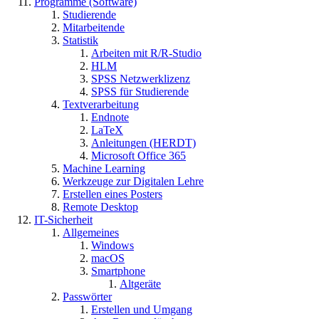
Programme (Software)
Studierende
Mitarbeitende
Statistik
Arbeiten mit R/R-Studio
HLM
SPSS Netzwerklizenz
SPSS für Studierende
Textverarbeitung
Endnote
LaTeX
Anleitungen (HERDT)
Microsoft Office 365
Machine Learning
Werkzeuge zur Digitalen Lehre
Erstellen eines Posters
Remote Desktop
IT-Sicherheit
Allgemeines
Windows
macOS
Smartphone
Altgeräte
Passwörter
Erstellen und Umgang