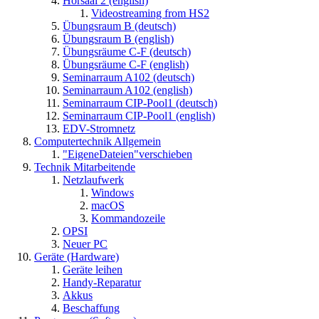
Hörsaal 2 (english)
Videostreaming from HS2
Übungsraum B (deutsch)
Übungsraum B (english)
Übungsräume C-F (deutsch)
Übungsräume C-F (english)
Seminarraum A102 (deutsch)
Seminarraum A102 (english)
Seminarraum CIP-Pool1 (deutsch)
Seminarraum CIP-Pool1 (english)
EDV-Stromnetz
Computertechnik Allgemein
"EigeneDateien"verschieben
Technik Mitarbeitende
Netzlaufwerk
Windows
macOS
Kommandozeile
OPSI
Neuer PC
Geräte (Hardware)
Geräte leihen
Handy-Reparatur
Akkus
Beschaffung