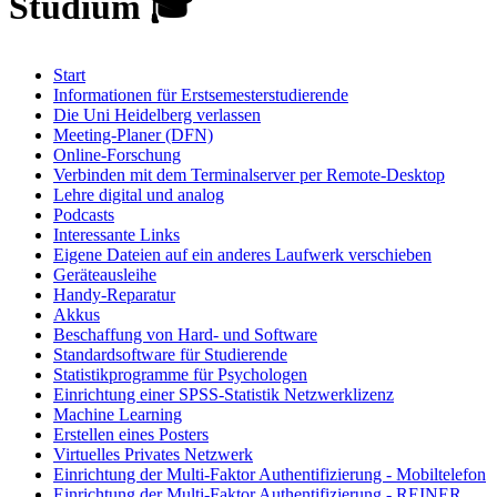
Studium 🎓
Start
Informationen für Erstsemesterstudierende
Die Uni Heidelberg verlassen
Meeting-Planer (DFN)
Online-Forschung
Verbinden mit dem Terminalserver per Remote-Desktop
Lehre digital und analog
Podcasts
Interessante Links
Eigene Dateien auf ein anderes Laufwerk verschieben
Geräteausleihe
Handy-Reparatur
Akkus
Beschaffung von Hard- und Software
Standardsoftware für Studierende
Statistikprogramme für Psychologen
Einrichtung einer SPSS-Statistik Netzwerklizenz
Machine Learning
Erstellen eines Posters
Virtuelles Privates Netzwerk
Einrichtung der Multi-Faktor Authentifizierung - Mobiltelefon
Einrichtung der Multi-Faktor Authentifizierung - REINER