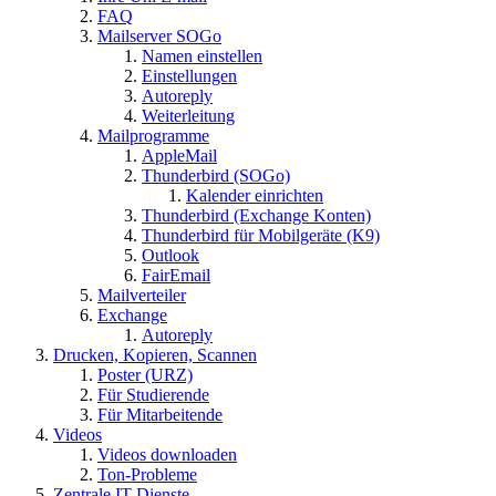
FAQ
Mailserver SOGo
Namen einstellen
Einstellungen
Autoreply
Weiterleitung
Mailprogramme
AppleMail
Thunderbird (SOGo)
Kalender einrichten
Thunderbird (Exchange Konten)
Thunderbird für Mobilgeräte (K9)
Outlook
FairEmail
Mailverteiler
Exchange
Autoreply
Drucken, Kopieren, Scannen
Poster (URZ)
Für Studierende
Für Mitarbeitende
Videos
Videos downloaden
Ton-Probleme
Zentrale IT-Dienste