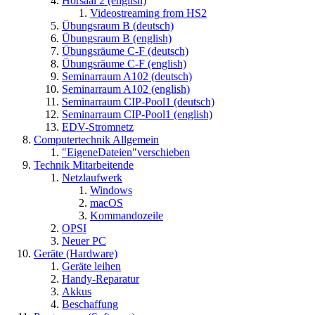
Hörsaal 2 (english)
Videostreaming from HS2
Übungsraum B (deutsch)
Übungsraum B (english)
Übungsräume C-F (deutsch)
Übungsräume C-F (english)
Seminarraum A102 (deutsch)
Seminarraum A102 (english)
Seminarraum CIP-Pool1 (deutsch)
Seminarraum CIP-Pool1 (english)
EDV-Stromnetz
Computertechnik Allgemein
"EigeneDateien"verschieben
Technik Mitarbeitende
Netzlaufwerk
Windows
macOS
Kommandozeile
OPSI
Neuer PC
Geräte (Hardware)
Geräte leihen
Handy-Reparatur
Akkus
Beschaffung