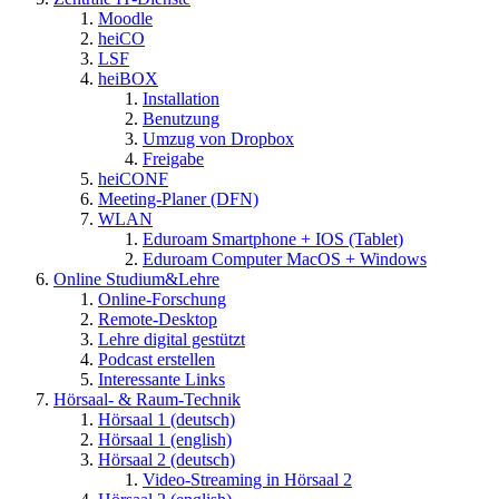
Moodle
heiCO
LSF
heiBOX
Installation
Benutzung
Umzug von Dropbox
Freigabe
heiCONF
Meeting-Planer (DFN)
WLAN
Eduroam Smartphone + IOS (Tablet)
Eduroam Computer MacOS + Windows
Online Studium&Lehre
Online-Forschung
Remote-Desktop
Lehre digital gestützt
Podcast erstellen
Interessante Links
Hörsaal- & Raum-Technik
Hörsaal 1 (deutsch)
Hörsaal 1 (english)
Hörsaal 2 (deutsch)
Video-Streaming in Hörsaal 2