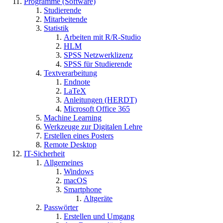
Programme (Software)
Studierende
Mitarbeitende
Statistik
Arbeiten mit R/R-Studio
HLM
SPSS Netzwerklizenz
SPSS für Studierende
Textverarbeitung
Endnote
LaTeX
Anleitungen (HERDT)
Microsoft Office 365
Machine Learning
Werkzeuge zur Digitalen Lehre
Erstellen eines Posters
Remote Desktop
IT-Sicherheit
Allgemeines
Windows
macOS
Smartphone
Altgeräte
Passwörter
Erstellen und Umgang