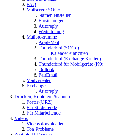
FAQ
Mailserver SOGo
Namen einstellen
Einstellungen
Autoreply
Weiterleitung
Mailprogramme
AppleMail
Thunderbird (SOGo)
Kalender einrichten
Thunderbird (Exchange Konten)
Thunderbird für Mobilgeräte (K9)
Outlook
FairEmail
Mailverteiler
Exchange
Autoreply
Drucken, Kopieren, Scannen
Poster (URZ)
Für Studierende
Für Mitarbeitende
Videos
Videos downloaden
Ton-Probleme
Zentrale IT-Dienste