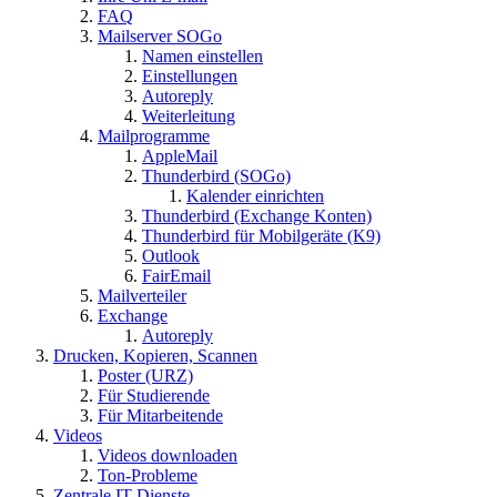
FAQ
Mailserver SOGo
Namen einstellen
Einstellungen
Autoreply
Weiterleitung
Mailprogramme
AppleMail
Thunderbird (SOGo)
Kalender einrichten
Thunderbird (Exchange Konten)
Thunderbird für Mobilgeräte (K9)
Outlook
FairEmail
Mailverteiler
Exchange
Autoreply
Drucken, Kopieren, Scannen
Poster (URZ)
Für Studierende
Für Mitarbeitende
Videos
Videos downloaden
Ton-Probleme
Zentrale IT-Dienste