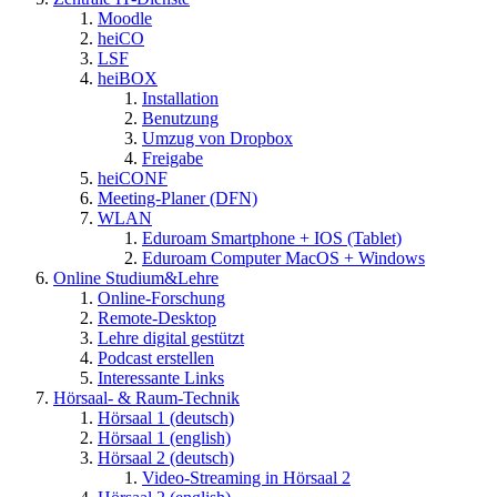
Moodle
heiCO
LSF
heiBOX
Installation
Benutzung
Umzug von Dropbox
Freigabe
heiCONF
Meeting-Planer (DFN)
WLAN
Eduroam Smartphone + IOS (Tablet)
Eduroam Computer MacOS + Windows
Online Studium&Lehre
Online-Forschung
Remote-Desktop
Lehre digital gestützt
Podcast erstellen
Interessante Links
Hörsaal- & Raum-Technik
Hörsaal 1 (deutsch)
Hörsaal 1 (english)
Hörsaal 2 (deutsch)
Video-Streaming in Hörsaal 2