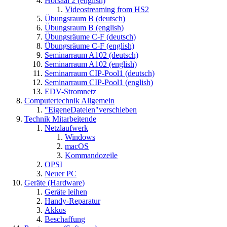
Hörsaal 2 (english)
Videostreaming from HS2
Übungsraum B (deutsch)
Übungsraum B (english)
Übungsräume C-F (deutsch)
Übungsräume C-F (english)
Seminarraum A102 (deutsch)
Seminarraum A102 (english)
Seminarraum CIP-Pool1 (deutsch)
Seminarraum CIP-Pool1 (english)
EDV-Stromnetz
Computertechnik Allgemein
"EigeneDateien"verschieben
Technik Mitarbeitende
Netzlaufwerk
Windows
macOS
Kommandozeile
OPSI
Neuer PC
Geräte (Hardware)
Geräte leihen
Handy-Reparatur
Akkus
Beschaffung