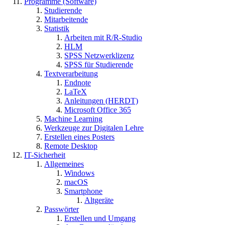
Programme (Software)
Studierende
Mitarbeitende
Statistik
Arbeiten mit R/R-Studio
HLM
SPSS Netzwerklizenz
SPSS für Studierende
Textverarbeitung
Endnote
LaTeX
Anleitungen (HERDT)
Microsoft Office 365
Machine Learning
Werkzeuge zur Digitalen Lehre
Erstellen eines Posters
Remote Desktop
IT-Sicherheit
Allgemeines
Windows
macOS
Smartphone
Altgeräte
Passwörter
Erstellen und Umgang