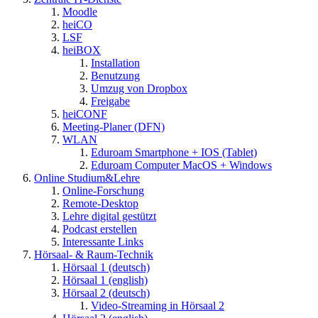
Moodle
heiCO
LSF
heiBOX
Installation
Benutzung
Umzug von Dropbox
Freigabe
heiCONF
Meeting-Planer (DFN)
WLAN
Eduroam Smartphone + IOS (Tablet)
Eduroam Computer MacOS + Windows
Online Studium&Lehre
Online-Forschung
Remote-Desktop
Lehre digital gestützt
Podcast erstellen
Interessante Links
Hörsaal- & Raum-Technik
Hörsaal 1 (deutsch)
Hörsaal 1 (english)
Hörsaal 2 (deutsch)
Video-Streaming in Hörsaal 2