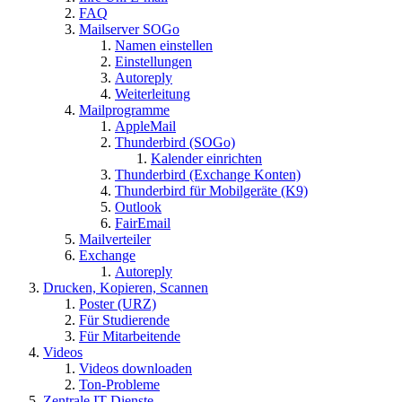
FAQ
Mailserver SOGo
Namen einstellen
Einstellungen
Autoreply
Weiterleitung
Mailprogramme
AppleMail
Thunderbird (SOGo)
Kalender einrichten
Thunderbird (Exchange Konten)
Thunderbird für Mobilgeräte (K9)
Outlook
FairEmail
Mailverteiler
Exchange
Autoreply
Drucken, Kopieren, Scannen
Poster (URZ)
Für Studierende
Für Mitarbeitende
Videos
Videos downloaden
Ton-Probleme
Zentrale IT-Dienste