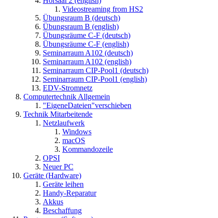
Hörsaal 2 (english)
Videostreaming from HS2
Übungsraum B (deutsch)
Übungsraum B (english)
Übungsräume C-F (deutsch)
Übungsräume C-F (english)
Seminarraum A102 (deutsch)
Seminarraum A102 (english)
Seminarraum CIP-Pool1 (deutsch)
Seminarraum CIP-Pool1 (english)
EDV-Stromnetz
Computertechnik Allgemein
"EigeneDateien"verschieben
Technik Mitarbeitende
Netzlaufwerk
Windows
macOS
Kommandozeile
OPSI
Neuer PC
Geräte (Hardware)
Geräte leihen
Handy-Reparatur
Akkus
Beschaffung