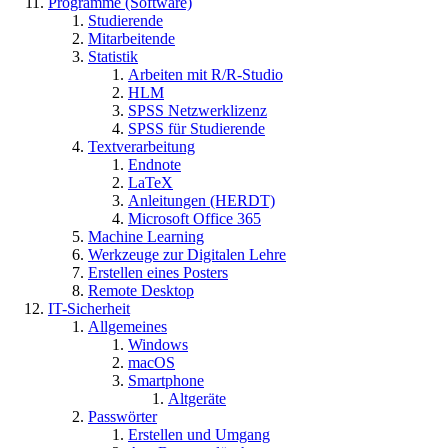
Programme (Software)
Studierende
Mitarbeitende
Statistik
Arbeiten mit R/R-Studio
HLM
SPSS Netzwerklizenz
SPSS für Studierende
Textverarbeitung
Endnote
LaTeX
Anleitungen (HERDT)
Microsoft Office 365
Machine Learning
Werkzeuge zur Digitalen Lehre
Erstellen eines Posters
Remote Desktop
IT-Sicherheit
Allgemeines
Windows
macOS
Smartphone
Altgeräte
Passwörter
Erstellen und Umgang