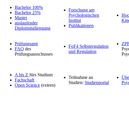
Bachelor 100%
Forschung am
Bachelor 25%
Psychologischen
Hoc
Master
Institut
Kin
auslaufender
Publikationen
Diplomstudiengang
Prüfungsamt
ZP
FoF4 Selbstregulation
FAQ
des
Psy
und Regulation
Prüfungsausschusses
Psy
A bis Z
fürs Studium
Teilnahme an
Übe
Fachschaft
Studien:
Studienportal
Psy
Open Science
(extern)