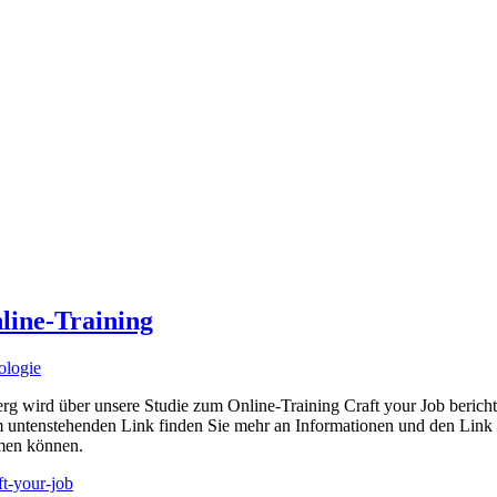
nline-Training
ologie
rg wird über unsere Studie zum Online-Training Craft your Job berichte
em untenstehenden Link finden Sie mehr an Informationen und den Li
men können.
ft-your-job