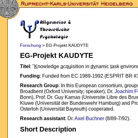
Forschung
> EG-Projekt KAUDYTE
EG-Projekt KAUDYTE
Titel
: "
K
nowledge
a
cq
u
isition in
dy
namic
t
ask
e
nviron
Funding
: Funded from EC 1989-1992 (ESPRIT BR #
Research Group
: In this European consortium, group
Broadbent (Oxford University; speaker), Dr.
Joachim F
Bonn), Prof. Dr. Guy Karnas (Universite Libre des Bruxe
Kluwe (Universität der Bundeswehr Hamburg) and Prof
Osterloh (Universität Bayreuth) cooperated.
Research assistant
: Dr.
Axel Buchner
(8/89-7/92).
Short Description