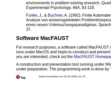
environments in problem solving research.
Quart
Experimental Psychology, 46A
, 83-118.
Funke
, J., &
Buchner
, A. (1992). Finite Automate
Analyse von wissensgeleiteten Problemlöseproz
eines neuen Untersuchungsparadigmas.
Sprach
37.
Software MacFAUST
For research purposes, a software called MacFAUST 
runs under MacOS and hepls to construct and present fi
you are interested, check out the
MacFAUST Homepa
A construction and presentation tool running under Wi
under preparation. The programming work is done by 
Zuletzt bearbeitet am 02.04.2008 von
JF
.
Top