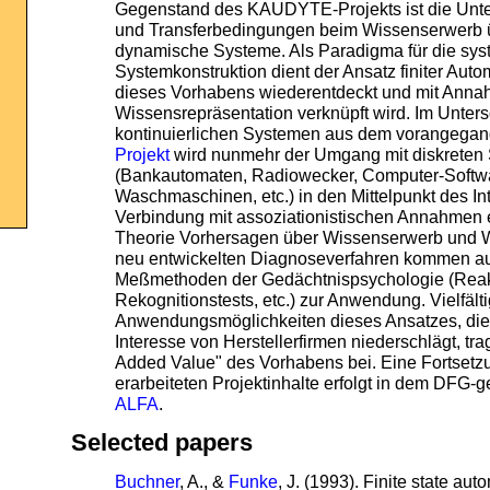
Gegenstand des KAUDYTE-Projekts ist die Unte
und Transferbedingungen beim Wissenserwerb 
dynamische Systeme. Als Paradigma für die sys
Systemkonstruktion dient der Ansatz finiter Au
dieses Vorhabens wiederentdeckt und mit Anna
Wissensrepräsentation verknüpft wird. Im Unter
kontinuierlichen Systemen aus dem vorangeg
Projekt
wird nunmehr der Umgang mit diskreten
(Bankautomaten, Radiowecker, Computer-Softw
Waschmaschinen, etc.) in den Mittelpunkt des Int
Verbindung mit assoziationistischen Annahmen e
Theorie Vorhersagen über Wissenserwerb und W
neu entwickelten Diagnoseverfahren kommen a
Meßmethoden der Gedächtnispsychologie (Reak
Rekognitionstests, etc.) zur Anwendung. Vielfält
Anwendungsmöglichkeiten dieses Ansatzes, die 
Interesse von Herstellerfirmen niederschlägt, t
Added Value" des Vorhabens bei. Eine Fortsetzu
erarbeiteten Projektinhalte erfolgt in dem DFG-g
ALFA
.
Selected papers
Buchner
, A., &
Funke
, J. (1993). Finite state au