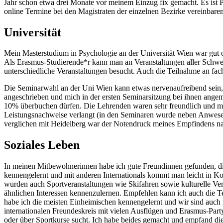
Jahr schon etwa drei Monate vor meinem Einzug fix gemacht. Es ist P
online Termine bei den Magistraten der einzelnen Bezirke vereinbar
Universität
Mein Masterstudium in Psychologie an der Universität Wien war gut or
Als Erasmus-Studierende*r kann man an Veranstaltungen aller Schwe
unterschiedliche Veranstaltungen besucht. Auch die Teilnahme an fac
Die Seminarwahl an der Uni Wien kann etwas nervenaufreibend sein, 
angeschrieben und mich in der ersten Seminarsitzung bei ihnen angem
10% überbuchen dürfen. Die Lehrenden waren sehr freundlich und mo
Leistungsnachweise verlangt (in den Seminaren wurde neben Anwesenhe
verglichen mit Heidelberg war der Notendruck meines Empfindens nac
Soziales Leben
In meinen Mitbewohnerinnen habe ich gute Freundinnen gefunden, die
kennengelernt und mit anderen Internationals kommt man leicht in Ko
wurden auch Sportveranstaltungen wie Skifahren sowie kulturelle Ver
ähnlichen Interessen kennenzulernen. Empfehlen kann ich auch die T
habe ich die meisten Einheimischen kennengelernt und wir sind auc
internationalen Freundeskreis mit vielen Ausflügen und Erasmus-Par
oder über Sportkurse sucht. Ich habe beides gemacht und empfand die 