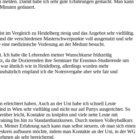
n zu melden. Damit habe ich sehr gute Erfahrungen gemacht. Man kann
 Minuten gedauert.
t im Vergleich zu Heidelberg riesig und das Angebot sehr vielfältig.
und die verschiedenen Masterschwerpunkte voll ausgenutzt und sehr
e eine medizinische Vorlesung an der Meduni besucht.
t. Ich habe die Lehrenden meiner Wunschkurse frühzeitig
atz, da die Dozierenden ihre Seminare für Erasmus-Studierende um
war ähnlich wie in Heidelberg, allerdings wurden mehr
ndsätzlich empfand ich die Notenvergabe aber sehr fair und
erleichtert haben. Auch an der Uni habe ich schnell Leute
in Wien sehr vielfältig und nicht nur auf Partys ausgerichtet. So
über leicht, Kontakte zu knüpfen und viele nette Leute mit
aining bis hin zu Standardtanzkursen. Durch meinen Volleyballkurs
 Meiner Erfahrung nach kann man selbst steuern, ob man sich einen
deskreis aufbauen möchte, indem man Kontakte an der Uni, in der WG
nehmen als sehr bereichernd.