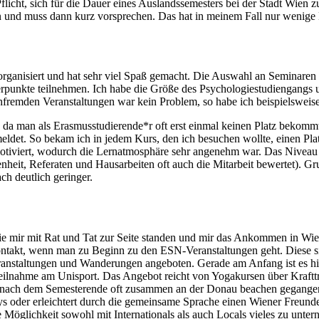
flicht, sich für die Dauer eines Auslandssemesters bei der Stadt Wie
en und muss dann kurz vorsprechen. Das hat in meinem Fall nur wenige
ganisiert und hat sehr viel Spaß gemacht. Die Auswahl an Seminaren is
rpunkte teilnehmen. Ich habe die Größe des Psychologiestudiengangs 
hfremden Veranstaltungen war kein Problem, so habe ich beispielsweis
da man als Erasmusstudierende*r oft erst einmal keinen Platz bekomm
eldet. So bekam ich in jedem Kurs, den ich besuchen wollte, einen Pl
tiviert, wodurch die Lernatmosphäre sehr angenehm war. Das Niveau 
it, Referaten und Hausarbeiten oft auch die Mitarbeit bewertet). Gru
h deutlich geringer.
 mir mit Rat und Tat zur Seite standen und mir das Ankommen in Wien 
ntakt, wenn man zu Beginn zu den ESN-Veranstaltungen geht. Diese sind 
anstaltungen und Wanderungen angeboten. Gerade am Anfang ist es hier
eilnahme am Unisport. Das Angebot reicht von Yogakursen über Krafttr
h nach dem Semesterende oft zusammen an der Donau beachen gegangen.
tys oder erleichtert durch die gemeinsame Sprache einen Wiener Freun
Möglichkeit sowohl mit Internationals als auch Locals vieles zu unter