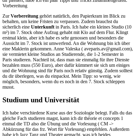
dir passiert, habe ich ein paar Tipps und Tricks zusammengefasst.
Vorbereitung
Zur
Vorbereitung
gehört natürlich, den Papierkram im Blick zu
behalten, um keine Fristen zu verpassen. Zudem brauchst du
sicherlich eine
Unterkunft
in Paris. Ich habe ein kleines Studio (10
m²) im 7. Stock ohne Aufzug gehabt mit Klo auf dem Flur. Klingt
erstmal klein, aber ich habe es sehr genossen und besonders die
Aussicht im 7. Stock ist umwerfend. An die Wohnung bin ich über
eine Maklerin gekommen. Anne Valeska ( aveparis.av@gmail.com),
sie vermietet kleine Studios an Studierende, die 1-2 Semester in
Paris studieren. Nachteil ist, dass man sie einmalig für ihre Dienste
bezahlen muss (550 Euro), aber dafür kümmert sie sich um einiges
und die Wohnung sind für Paris noch relativ günstig. Zudem solltest
du dir überlegen, was du einpackst. Mein Tipp: so wenig, wie
möglich, besonders, wenn du es noch in den 7. Stock schleppen
musst.
Studium und Universität
Ich habe verschiedene Kurse aus der Soziologie belegt. Falls du das
gleiche Fach studieren magst, kann ich dir théorie et concepts 1
einmal die TD also die Übung und die Vorlesung ( CM ->
Abkürzung für das frz. Wort für Vorlesung) empfehlen. Außerdem
habe ich Jazz Tanz und Theater gemacht, was ich beides