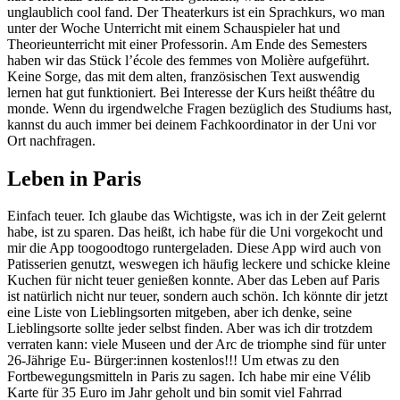
unglaublich cool fand. Der Theaterkurs ist ein Sprachkurs, wo man
unter der Woche Unterricht mit einem Schauspieler hat und
Theorieunterricht mit einer Professorin. Am Ende des Semesters
haben wir das Stück l’école des femmes von Molière aufgeführt.
Keine Sorge, das mit dem alten, französischen Text auswendig
lernen hat gut funktioniert. Bei Interesse der Kurs heißt théâtre du
monde. Wenn du irgendwelche Fragen bezüglich des Studiums hast,
kannst du auch immer bei deinem Fachkoordinator in der Uni vor
Ort nachfragen.
Leben in Paris
Einfach teuer. Ich glaube das Wichtigste, was ich in der Zeit gelernt
habe, ist zu sparen. Das heißt, ich habe für die Uni vorgekocht und
mir die App toogoodtogo runtergeladen. Diese App wird auch von
Patisserien genutzt, weswegen ich häufig leckere und schicke kleine
Kuchen für nicht teuer genießen konnte. Aber das Leben auf Paris
ist natürlich nicht nur teuer, sondern auch schön. Ich könnte dir jetzt
eine Liste von Lieblingsorten mitgeben, aber ich denke, seine
Lieblingsorte sollte jeder selbst finden. Aber was ich dir trotzdem
verraten kann: viele Museen und der Arc de triomphe sind für unter
26-Jährige Eu- Bürger:innen kostenlos!!! Um etwas zu den
Fortbewegungsmitteln in Paris zu sagen. Ich habe mir eine Vélib
Karte für 35 Euro im Jahr geholt und bin somit viel Fahrrad