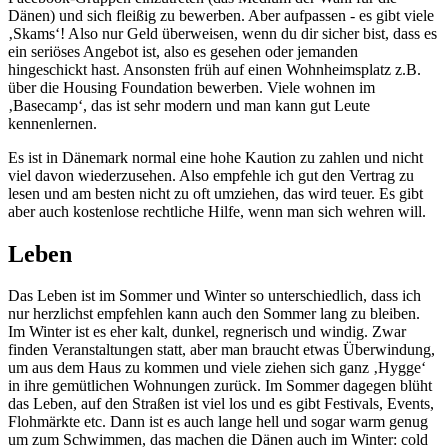
Dänen) und sich fleißig zu bewerben. Aber aufpassen - es gibt viele
‚Skams‘! Also nur Geld überweisen, wenn du dir sicher bist, dass es
ein seriöses Angebot ist, also es gesehen oder jemanden
hingeschickt hast. Ansonsten früh auf einen Wohnheimsplatz z.B.
über die Housing Foundation bewerben. Viele wohnen im
‚Basecamp‘, das ist sehr modern und man kann gut Leute
kennenlernen.
Es ist in Dänemark normal eine hohe Kaution zu zahlen und nicht
viel davon wiederzusehen. Also empfehle ich gut den Vertrag zu
lesen und am besten nicht zu oft umziehen, das wird teuer. Es gibt
aber auch kostenlose rechtliche Hilfe, wenn man sich wehren will.
Leben
Das Leben ist im Sommer und Winter so unterschiedlich, dass ich
nur herzlichst empfehlen kann auch den Sommer lang zu bleiben.
Im Winter ist es eher kalt, dunkel, regnerisch und windig. Zwar
finden Veranstaltungen statt, aber man braucht etwas Überwindung,
um aus dem Haus zu kommen und viele ziehen sich ganz ‚Hygge‘
in ihre gemütlichen Wohnungen zurück. Im Sommer dagegen blüht
das Leben, auf den Straßen ist viel los und es gibt Festivals, Events,
Flohmärkte etc. Dann ist es auch lange hell und sogar warm genug
um zum Schwimmen, das machen die Dänen auch im Winter: cold