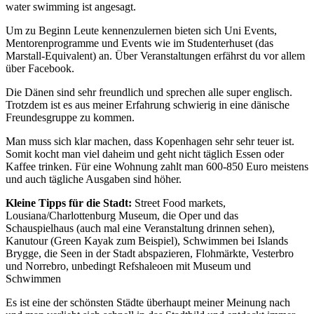
water swimming ist angesagt.
Um zu Beginn Leute kennenzulernen bieten sich Uni Events,
Mentorenprogramme und Events wie im Studenterhuset (das
Marstall-Equivalent) an. Über Veranstaltungen erfährst du vor allem
über Facebook.
Die Dänen sind sehr freundlich und sprechen alle super englisch.
Trotzdem ist es aus meiner Erfahrung schwierig in eine dänische
Freundesgruppe zu kommen.
Man muss sich klar machen, dass Kopenhagen sehr sehr teuer ist.
Somit kocht man viel daheim und geht nicht täglich Essen oder
Kaffee trinken. Für eine Wohnung zahlt man 600-850 Euro meistens
und auch tägliche Ausgaben sind höher.
Kleine Tipps für die Stadt:
Street Food markets,
Lousiana/Charlottenburg Museum, die Oper und das
Schauspielhaus (auch mal eine Veranstaltung drinnen sehen),
Kanutour (Green Kayak zum Beispiel), Schwimmen bei Islands
Brygge, die Seen in der Stadt abspazieren, Flohmärkte, Vesterbro
und Norrebro, unbedingt Refshaleoen mit Museum und
Schwimmen
Es ist eine der schönsten Städte überhaupt meiner Meinung nach