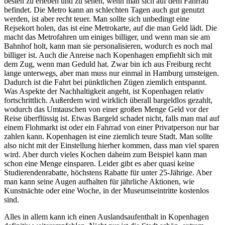
besten zu erleben und zu sehen, wenn man sich auf dem Fahrrad
befindet. Die Metro kann an schlechten Tagen auch gut genutzt
werden, ist aber recht teuer. Man sollte sich unbedingt eine
Rejsekort holen, das ist eine Metrokarte, auf die man Geld lädt. Die
macht das Metrofahren um einiges billiger, und wenn man sie am
Bahnhof holt, kann man sie personalisieren, wodurch es noch mal
billiger ist. Auch die Anreise nach Kopenhagen empfiehlt sich mit
dem Zug, wenn man Geduld hat. Zwar bin ich aus Freiburg recht
lange unterwegs, aber man muss nur einmal in Hamburg umsteigen.
Dadurch ist die Fahrt bei pünktlichen Zügen ziemlich entspannt.
Was Aspekte der Nachhaltigkeit angeht, ist Kopenhagen relativ
fortschrittlich. Außerdem wird wirklich überall bargeldlos gezahlt,
wodurch das Umtauschen von einer großen Menge Geld vor der
Reise überflüssig ist. Etwas Bargeld schadet nicht, falls man mal auf
einem Flohmarkt ist oder ein Fahrrad von einer Privatperson nur bar
zahlen kann. Kopenhagen ist eine ziemlich teure Stadt. Man sollte
also nicht mit der Einstellung hierher kommen, dass man viel sparen
wird. Aber durch vieles Kochen daheim zum Beispiel kann man
schon eine Menge einsparen. Leider gibt es aber quasi keine
Studierendenrabatte, höchstens Rabatte für unter 25-Jährige. Aber
man kann seine Augen aufhalten für jährliche Aktionen, wie
Kunstnächte oder eine Woche, in der Museumseintritte kostenlos
sind.
Alles in allem kann ich einen Auslandsaufenthalt in Kopenhagen