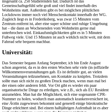
insgesamt ca. 250 Studierenden hat. Dadurch ist das
Gemeinschaftsgefühl sehr groß und viel findet innerhalb des
Wohnheims statt. Außerdem gibt es bei möglichen plötzlichen
Lockdowns immer noch viel Menschenkontakt innerhalb der WG.
Zugleich liegt es in Frederiksberg, was zwar 15 Minuten vom
Zentrum entfernt ist, aber eine super schöne und ruhige Umgebung
hat – die dann an Wochenenden vom Wohnheim gerne mal
unterbrochen wird. Einkaufsmöglichkeiten gibt es in 5 Minuten
Fußweg viele. Und 15 Minuten ist auch wirklich nicht weit, mit dem
Fahrrad sehr bequem machbar.
Universität:
Das Semester begann Anfang September, ich bin Ende August
schon angereist, da es in den ersten Wochen sehr viele (in-)offizielle
Willkommensveranstaltungen gab. Es ist definitiv gut, an vielen
Veranstaltungen teilzunehmen, um Kontakte zu knüpfen. Trotzdem
sollte man sich nicht zu großen Druck machen, wenn man mal bei
der einen oder anderen fehlt. Vor Ort gibt es wieder ein paar
organisatorische Dinge zu erledigen, wie z.B., sich als EU Resident
anzumelden. Man hat die Möglichkeit, sich eine sogenannte CPR-
Nummer zu holen, wodurch man automatisch krankenversichert ist,
ein
e Ärzt
in zugewiesen bekommt und generell einige bürokratische
Dinge erleichtert sind. Bei einem halbjährigen Aufenthalt ist es aber