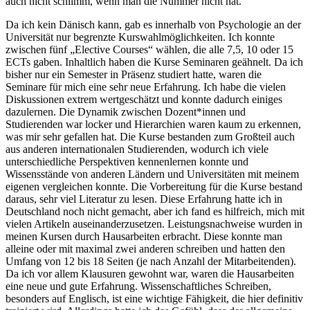
auch nicht schlimm, wenn man die Nummer nicht hat.
Da ich kein Dänisch kann, gab es innerhalb von Psychologie an der
Universität nur begrenzte Kurswahlmöglichkeiten. Ich konnte
zwischen fünf „Elective Courses“ wählen, die alle 7,5, 10 oder 15
ECTs gaben. Inhaltlich haben die Kurse Seminaren geähnelt. Da ich
bisher nur ein Semester in Präsenz studiert hatte, waren die
Seminare für mich eine sehr neue Erfahrung. Ich habe die vielen
Diskussionen extrem wertgeschätzt und konnte dadurch einiges
dazulernen. Die Dynamik zwischen Dozent*innen und
Studierenden war locker und Hierarchien waren kaum zu erkennen,
was mir sehr gefallen hat. Die Kurse bestanden zum Großteil auch
aus anderen internationalen Studierenden, wodurch ich viele
unterschiedliche Perspektiven kennenlernen konnte und
Wissensstände von anderen Ländern und Universitäten mit meinem
eigenen vergleichen konnte. Die Vorbereitung für die Kurse bestand
daraus, sehr viel Literatur zu lesen. Diese Erfahrung hatte ich in
Deutschland noch nicht gemacht, aber ich fand es hilfreich, mich mit
vielen Artikeln auseinanderzusetzen. Leistungsnachweise wurden in
meinen Kursen durch Hausarbeiten erbracht. Diese konnte man
alleine oder mit maximal zwei anderen schreiben und hatten den
Umfang von 12 bis 18 Seiten (je nach Anzahl der Mitarbeitenden).
Da ich vor allem Klausuren gewohnt war, waren die Hausarbeiten
eine neue und gute Erfahrung. Wissenschaftliches Schreiben,
besonders auf Englisch, ist eine wichtige Fähigkeit, die hier definitiv