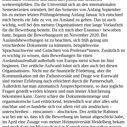
weiterempfehlen. Da die Universität sich an den internationalen
Semesterzeiten orientiert, lief das Semester von Anfang September
bis zu meiner letzten Prüfungsleistung Anfang Januar. Ich entschied
mich bereits ein Jahr zu vor, ins Ausland zu gehen. Das ist auch
wichtig, weil bei den meisten Organisationen eine lange Vorlaufzeit
für die Bewerbung besteht. Da ich mich über Erasmus+ beworben
hatte, begann die Bewerbungszeit im November 2020. Bei
Auslandsbewerbungen ist zu beachten, sich früh genug um
verschiedene Dokumente zu kümmern, beispielsweise
Sprachnachweise und Gutachten von Professor*innen. Zusätzlich ist
es wichtig zu wissen, dass Bewerbungen für einen
Auslandsaufenthalt außerhalb von Europa meist schon im Juni
beginnen. Der zeitliche Aufwand lohnt sich aber auch bei diesen
Organisationen. Nicht nur die finanzielle Förderung, aber die
Kommunikation mit der Zieluniversität und Dinge wie Kurswahl
sind meiner Erfahrung nach erleichtert durch die Partnerschaft.
Außerdem hat man automatisch Ansprechpersonen, so dass jegliche
Fragen gestellt werden können und man immer Absicherung
bekommen kann. Zuerst schien die Dokumentenmenge und
organisatorische Last erdrückend, letztendlich war aber alles sehr
machbar und es handelte sich vor allem viel um ausdrucken –
unterschreiben – einscannen – abschicken. Der zeitliche Rahmen
war bei mir so, dass ich die Bewerbung im Januar abgeschickt habe,
im April eine Zusage von meiner Heimuniversität Heidelberg bekam
und mich dann im Mai noch mal in Kopenhagen beworben musste –