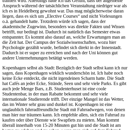
trainiert wird. Allerdings hatte ich das Gefühl, dass der allgemeine
Anspruch während der tatsächlichen Veranstaltung niedriger war als
ich es in Heidelberg gewohnt war. Das mag möglicherweise daran
liegen, dass es sich um „Elective Courses“ und nicht Vorlesungen
o.ä. gehandelt hatte. Trotzdem würde ich sagen, dass der
akademische Zugewinn, besonders was direkte Fakten und Wissen
betrifft, nur bedingt ist. Dadurch ist natürlich das Semester etwas
entspannter. Es kommt also darauf an, welche Erwartungen man an
die Zeit hat. Der Campus der Sozialwissenschaften, wozu hier
Psychologie gezählt wurde, befindet sich direkt in der Innenstadt.
Dadurch ist er super zu erreichen und nach der Uni können gut
andere Unternehmungen betätigt werden.
Kopenhagen selbst als Stadt: Bezüglich der Stadt selbst kann ich nur
sagen, dass Kopenhagen wirklich wunderschön ist. Ich habe noch
keine Ecke entdeckt, die nicht irgendeinen Scharm hatte. Die Stadt
hat Cafés an jeder Ecke, Strände, Seen und sehr viele Parks. Es gibt
auch jede Menge Bars, z.B. Studenterhuset ist eine coole
Studentenbar, in der man Rabatte bekommt und sehr viele
internationale Studierende trifft. Der einzige Mangel ist das Wetter,
das im Winter sehr grau und dunkel ist. Kopenhagen ist eine
unglaublich fahrradfreundliche Stadt mit Fahrradwegen, von denen
man hier nur träumen kann. Ich empfehle allen, sich ein Fahrrad zu
kaufen oder über Dienste wie Swapfiets zu mieten. Man kommt
überall innerhalb von 15-20 Minuten gut hin und die Stadt ist am