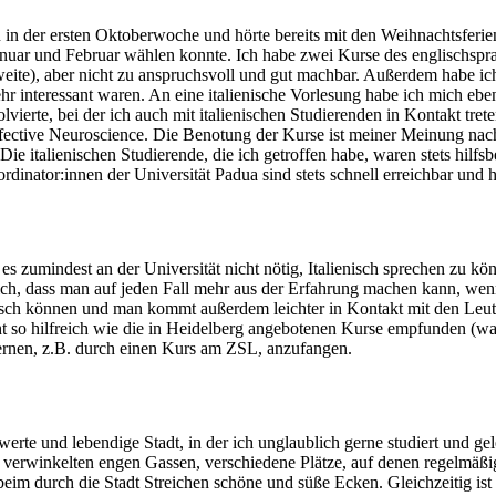
in der ersten Oktoberwoche und hörte bereits mit den Weihnachtsferie
nuar und Februar wählen konnte. Ich habe zwei Kurse des englischspra
r Zweite), aber nicht zu anspruchsvoll und gut machbar. Außerdem habe 
hr interessant waren. An eine italienische Vorlesung habe ich mich eben
volvierte, bei der ich auch mit italienischen Studierenden in Kontakt t
 Affective Neuroscience. Die Benotung der Kurse ist meiner Meinung nach
Die italienischen Studierende, die ich getroffen habe, waren stets hilf
nator:innen der Universität Padua sind stets schnell erreichbar und hi
es zumindest an der Universität nicht nötig, Italienisch sprechen zu k
ch, dass man auf jeden Fall mehr aus der Erfahrung machen kann, wenn
lisch können und man kommt außerdem leichter in Kontakt mit den Leuten
cht so hilfreich wie die in Heidelberg angebotenen Kurse empfunden (wa
ernen, z.B. durch einen Kurs am ZSL, anzufangen.
rte und lebendige Stadt, in der ich unglaublich gerne studiert und gel
e verwinkelten engen Gassen, verschiedene Plätze, auf denen regelmäßig
eim durch die Stadt Streichen schöne und süße Ecken. Gleichzeitig ist 