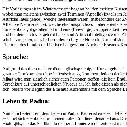
Die Vorlesungszeit im Wintersemester begann bei den meisten Kursen 
wobei man meistens zwischen zwei Terminen (Appello) jeweils im Ja
Artificial Intelligence), welche interessant waren (insbesondere de
Affective Neuroscience), welche eher anspruchsvoll, aber ebenfalls se
mir ebenfalls gut gefallen hat und eine (freiwillige) Gruppenarbeit in
und bei denen ich viel gelernt habe, sind Artificial Intelligence und
scheint zu gelten, dass insbesondere sehr gute Noten im Umlauf sind. 
Eindruck des Landes und Universität gewinnt. Auch die Erasmus-Koordi
Sprache:
Aufgrund des doch recht großen englischsprachigen Kursangebots ist 
gesamte Jahr komplett ohne Italienisch ausgekommen. Jedoch denke i
Alltag wird man ziemlich sicher auch Personen treffen, die kein Eng
Sprachkurs auf unterschiedlichen Niveaus an. Ich habe diesen als ni
sich, bereits vor Beginn des Erasmus-Aufenthalts mit dem Sprache-L
Leben in Padua:
Nun zum besten Teil, dem Leben in Padua. Padua ist eine sehr lebenswe
zeichnet sich ebenfalls durch einen hohen Studierendenanteil aus. Di
Highlights, die das Stadtbild bereichern. Immer wieder entdeckt man b