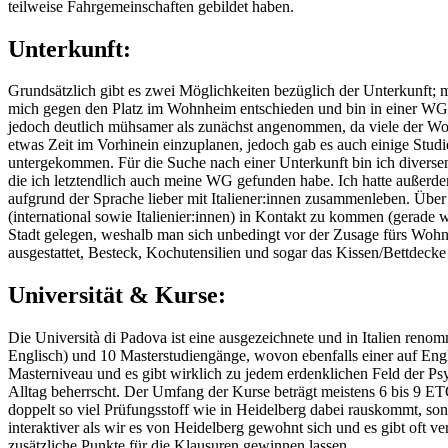
teilweise Fahrgemeinschaften gebildet haben.
Unterkunft:
Grundsätzlich gibt es zwei Möglichkeiten bezüglich der Unterkunft
mich gegen den Platz im Wohnheim entschieden und bin in einer WG 
jedoch deutlich mühsamer als zunächst angenommen, da viele der Wo
etwas Zeit im Vorhinein einzuplanen, jedoch gab es auch einige Studi
untergekommen. Für die Suche nach einer Unterkunft bin ich diverse
die ich letztendlich auch meine WG gefunden habe. Ich hatte außerd
aufgrund der Sprache lieber mit Italiener:innen zusammenleben. Über
(international sowie Italienier:innen) in Kontakt zu kommen (gerad
Stadt gelegen, weshalb man sich unbedingt vor der Zusage fürs Wohn
ausgestattet, Besteck, Kochutensilien und sogar das Kissen/Bettdecke
Universität & Kurse:
Die Università di Padova ist eine ausgezeichnete und in Italien reno
Englisch) und 10 Masterstudiengänge, wovon ebenfalls einer auf Eng
Masterniveau und es gibt wirklich zu jedem erdenklichen Feld der Ps
Alltag beherrscht. Der Umfang der Kurse beträgt meistens 6 bis 9 ET
doppelt so viel Prüfungsstoff wie in Heidelberg dabei rauskommt, son
interaktiver als wir es von Heidelberg gewohnt sich und es gibt oft v
zusätzliche Punkte für die Klausuren gewinnen lassen.