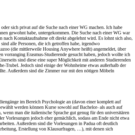
oder sich privat auf die Suche nach einer WG machen. Ich habe
erinnen gewohnt habe, untergekommen. Die Suche nach einer WG war
ach Kontaktaufnahme oft direkt abgelehnt wird. Es lohnt sich also,
sind alle Personen, die ich getroffen habe, irgendwo
zazoo (die mittlerweile Housing Anywhere heißt) angemeldet, über
en vorranging Erasmus-Studierende gesucht haben, jedoch wollte ich
nerseits sind diese eine super Möglichkeit mit anderen Studierenden
he-Trubel. Jedoch sind einige der Wohnheime etwas außerhalb der
ollte. Außerdem sind die Zimmer nur mit den nötigen Möbeln
tudiengänge im Bereich Psychologie an (davon einer komplett auf
 Gewählt werden können Kurse sowohl auf Bachelor- als auch auf
 wenn man die italienische Sprache gut genug für den universitären
 der Vorlesungen jedoch eher gemächlich, sodass am Ende nicht etwa
arbeiten. Außerdem sind die Vorlesungen in Padua oft deutlich
sarbeitung, Erstellung von Klausurfragen, …), mit denen sich