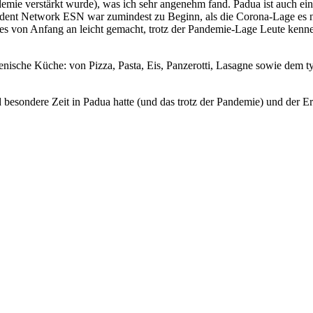
mie verstärkt wurde), was ich sehr angenehm fand. Padua ist auch ein
udent Network ESN war zumindest zu Beginn, als die Corona-Lage es no
at es von Anfang an leicht gemacht, trotz der Pandemie-Lage Leute ke
talienische Küche: von Pizza, Pasta, Eis, Panzerotti, Lasagne sowie dem
d besondere Zeit in Padua hatte (und das trotz der Pandemie) und der E