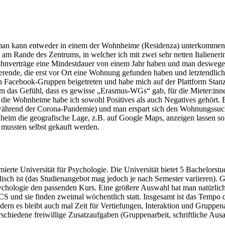
; man kann entweder in einem der Wohnheime (Residenza) unterkommen 
am Rande des Zentrums, in welcher ich mit zwei sehr netten Italien
hnverträge eine Mindestdauer von einem Jahr haben und man deswegen n
erende, die erst vor Ort eine Wohnung gefunden haben und letztendlich 
n Facebook-Gruppen beigetreten und habe mich auf der Plattform Stan
em das Gefühl, dass es gewisse „Erasmus-WGs“ gab, für die Mieter:inn
 die Wohnheime habe ich sowohl Positives als auch Negatives gehört. Ei
e während der Corona-Pandemie) und man erspart sich den Wohnungssuc
heim die geografische Lage, z.B. auf Google Maps, anzeigen lassen s
 mussten selbst gekauft werden.
mmierte Universität für Psychologie. Die Universität bietet 5 Bachelors
lisch ist (das Studienangebot mag jedoch je nach Semester variieren).
ychologie den passenden Kurs. Eine größere Auswahl hat man natürlich,
CS und sie finden zweimal wöchentlich statt. Insgesamt ist das Tempo
dern es bleibt auch mal Zeit für Vertiefungen, Interaktion und Gruppen
erschiedene freiwillige Zusatzaufgaben (Gruppenarbeit, schriftliche Au