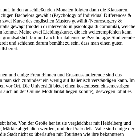
n auf. In den anschließenden Monaten folgten dann die Klausuren,
chigen Bachelors gewählt (Psychology of Individual Differences &
ich zwei Kurse des englischen Masters gewählt (Neurosurgery &
falls gewagt (modelli di intervento in psicologia di comunità), welche
reten konnte. Meine zwei Lieblingskurse, die ich weiterempfehlen kann
 grundsätzlich fair und auch für italienische Psychologie-Studierende
sbereit und schienen darum bemüht zu sein, dass man einen guten
lfsbereit.
önnen und einige Freund:innen und Erasmusstudierende sind das
 man sich zumindest ein wenig auf Italienisch verständigen kann. Im
 vor Ort. Die Universität bietet einen kostenlosen einsemestrigen
s auch an der Online-Modularität liegen könnte), deswegen lohnt es
ebt habe. Von der Größe her ist sie vergleichbar mit Heidelberg und
 Märkte abgehalten werden, und der Prato della Valle sind einige der
die Stadt nicht so überlaufen mit Touristen wie ihre bekannteren