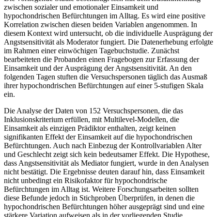
zwischen sozialer und emotionaler Einsamkeit und
hypochondrischen Befürchtungen im Alltag. Es wird eine positive
Korrelation zwischen diesen beiden Variablen angenommen. In
diesem Kontext wird untersucht, ob die individuelle Ausprägung der
Angstsensitivität als Moderator fungiert. Die Datenerhebung erfolgte
im Rahmen einer einwöchigen Tagebuchstudie. Zunächst
bearbeiteten die Probanden einen Fragebogen zur Erfassung der
Einsamkeit und der Ausprägung der Angstsensitivität. An den
folgenden Tagen stuften die Versuchspersonen täglich das Ausmaß
ihrer hypochondrischen Befürchtungen auf einer 5-stufigen Skala
ein.
Die Analyse der Daten von 152 Versuchspersonen, die das
Inklusionskriterium erfüllen, mit Multilevel-Modellen, die
Einsamkeit als einzigen Prädiktor enthalten, zeigt keinen
signifikanten Effekt der Einsamkeit auf die hypochondrischen
Befürchtungen. Auch nach Einbezug der Kontrollvariablen Alter
und Geschlecht zeigt sich kein bedeutsamer Effekt. Die Hypothese,
dass Angstsensitivität als Mediator fungiert, wurde in den Analysen
nicht bestätigt. Die Ergebnisse deuten darauf hin, dass Einsamkeit
nicht unbedingt ein Risikofaktor für hypochondrische
Befürchtungen im Alltag ist. Weitere Forschungsarbeiten sollten
diese Befunde jedoch in Stichproben Überprüfen, in denen die
hypochondrischen Befürchtungen höher ausgeprägt sind und eine
stärkere Variation aufweisen als in der vorliegenden Studie.