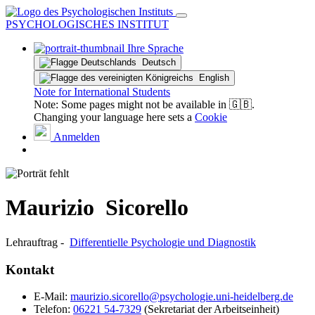
PSYCHOLOGISCHES INSTITUT
Ihre Sprache
Deutsch
English
Note for International Students
Note: Some pages might not be available in 🇬🇧.
Changing your language here sets a
Cookie
Anmelden
Maurizio ­ Sicorello
Lehrauftrag -
Differentielle Psychologie und Diagnostik
Kontakt
E-Mail:
maurizio.sicorello@psychologie.uni-heidelberg.de
Telefon:
06221 54-7329
(Sekretariat der Arbeitseinheit)